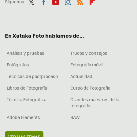
Síguenos
Twit
Fac
You
Inst
RSS
Flip
ter
ebo
tub
agr
boa
ok
e
am
rd
En Xataka Foto hablamos de...
Análisis y pruebas
Trucos y consejos
Fotógrafos
Fotografía móvil
Técnicas de postproceso
Actualidad
Libros de Fotografía
Curso de Fotografía
Técnica Fotográfica
Grandes maestros de la
fotografía
Adobe Elements
RAW
VER MÁS TEMAS