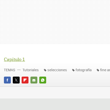
Capítulo 1
TEMAS
Tutoriales
selecciones
fotografía
fine a
FACEBOOK
TWITTER
FLIPBOARD
E-
WHATSAPP
MAIL