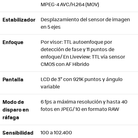
MPEG-4 AVC/H.264 (MOV)
Estabilizador
Desplazamiento del sensor de imagen
en 5 ejes
Enfoque
Por visor: TTL autoenfoque por
detección de fase y 11 puntos de
enfoque/ En Liveview: TTL vía sensor
CMOS con AF Híbrido
Pantalla
LCD de 3” con 921K puntos y ángulo
variable
Modo de
6 fps a máxima resolución y hasta 40
fotos en JPEG/ 10 en formato RAW
disparo en
ráfaga
Sensibilidad
100 a 102.400