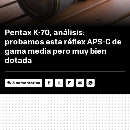
Pentax K-70, análisis:
probamos esta réflex APS-C de
gama media pero muy bien
dotada
3 comentarios
FACEBOOK
TWITTER
FLIPBOARD
E-
WHATSAPP
MAIL