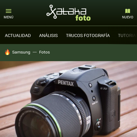
MENÚ
NUEVO
ACTUALIDAD
ANÁLISIS
TRUCOS FOTOGRAFÍA
TUTORIA
HOY SE HABLA DE
Samsung
Fotos