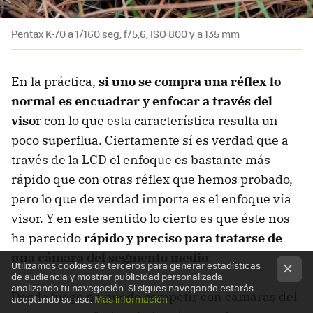
Pentax K-70 a 1/160 seg, f/5,6, ISO 800 y a 135 mm
En la práctica,
si uno se compra una réflex lo
normal es encuadrar y enfocar a través del
viso
r con lo que esta característica resulta un
poco superflua. Ciertamente sí es verdad que a
través de la LCD el enfoque es bastante más
rápido que con otras réflex que hemos probado,
pero lo que de verdad importa es el enfoque vía
visor. Y en este sentido lo cierto es que éste nos
ha parecido
rápido y preciso para tratarse de
una cámara del segmento medio
.
Utilizamos cookies de terceros para generar estadísticas
de audiencia y mostrar publicidad personalizada
analizando tu navegación. Si sigues navegando estarás
Desde luego no puede competir con cámaras del
aceptando su uso.
Más información