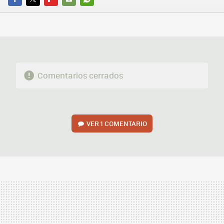
FACEBOOK
TWITTER
FLIPBOARD
E-
WHATSAPP
MAIL
Comentarios cerrados
VER
1 COMENTARIO