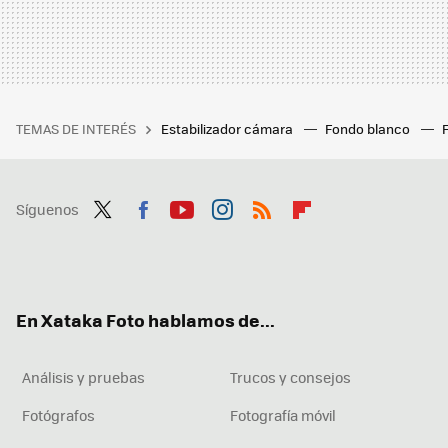
TEMAS DE INTERÉS
Estabilizador cámara
Fondo blanco
Síguenos
Twit
Fac
You
Inst
RSS
Flip
ter
ebo
tub
agr
boa
ok
e
am
rd
En Xataka Foto hablamos de...
Análisis y pruebas
Trucos y consejos
Fotógrafos
Fotografía móvil