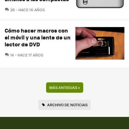
COMENTARIOS
26
HACE 16 AÑOS
Cómo hacer macros con
el móvil y una lente de un
lector de DVD
COMENTARIOS
14
HACE 17 AÑOS
MÁS ANTIGUAS
»
ARCHIVO DE NOTICIAS