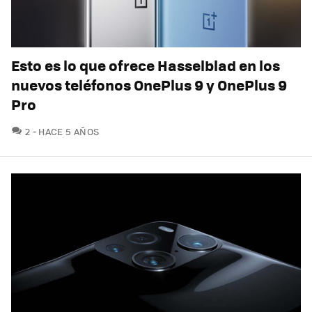
Esto es lo que ofrece Hasselblad en los
nuevos teléfonos OnePlus 9 y OnePlus 9
Pro
COMENTARIOS
2
HACE 5 AÑOS