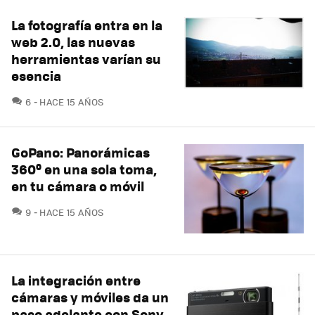
La fotografía entra en la
web 2.0, las nuevas
herramientas varían su
esencia
COMENTARIOS
6
HACE 15 AÑOS
GoPano: Panorámicas
360º en una sola toma,
en tu cámara o móvil
COMENTARIOS
9
HACE 15 AÑOS
La integración entre
cámaras y móviles da un
paso adelante con Sony