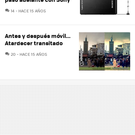
COMENTARIOS
14
HACE 15 AÑOS
Antes y después móvil...
Atardecer transitado
COMENTARIOS
20
HACE 15 AÑOS