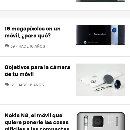
16 megapíxeles en un
móvil, ¿para qué?
COMENTARIOS
39
HACE 16 AÑOS
Objetivos para la cámara
de tu móvil
COMENTARIOS
12
HACE 16 AÑOS
Nokia N8, el móvil que
quiere ponerle las cosas
difíciles a las compactas