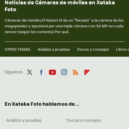
Noticias de Cámaras de móviles en Xataka
Foto
Cámaras de móviles:El Xiaomi 12 da un “frenazo” a la carrera de los
megapíxeles y apostará por una triple cámara con 50 MP en cada
sensor (según los rumores).Por qué...
OTROS TEMAS:
Análisis y pruebas
Trucos y consejos
Libros 
Síguenos
Twit
Fac
You
Inst
RSS
Flip
ter
ebo
tub
agr
boa
ok
e
am
rd
En Xataka Foto hablamos de...
Análisis y pruebas
Trucos y consejos