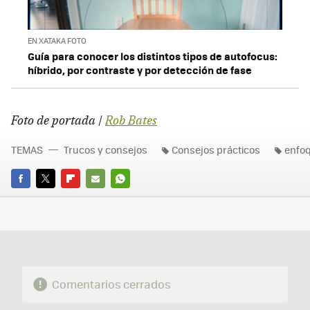
EN XATAKA FOTO
Guía para conocer los distintos tipos de autofocus:
híbrido, por contraste y por detección de fase
Foto de portada |
Rob Bates
TEMAS
Trucos y consejos
Consejos prácticos
enfo
FACEBOOK
TWITTER
FLIPBOARD
E-
WHATSAPP
MAIL
Comentarios cerrados