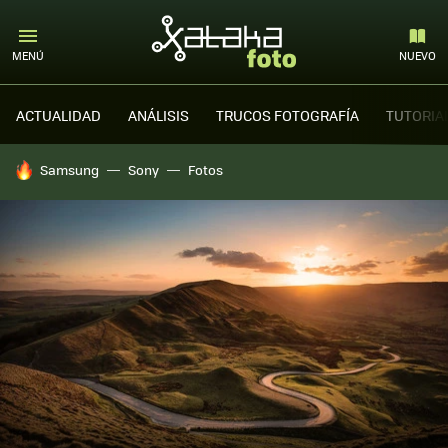
MENÚ
NUEVO
ACTUALIDAD
ANÁLISIS
TRUCOS FOTOGRAFÍA
TUTORIA
HOY SE HABLA DE
Samsung
Sony
Fotos