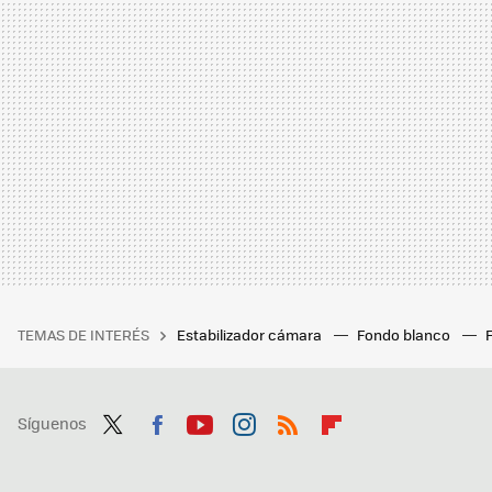
TEMAS DE INTERÉS
Estabilizador cámara
Fondo blanco
Síguenos
Twit
Fac
You
Inst
RSS
Flip
ter
ebo
tub
agr
boa