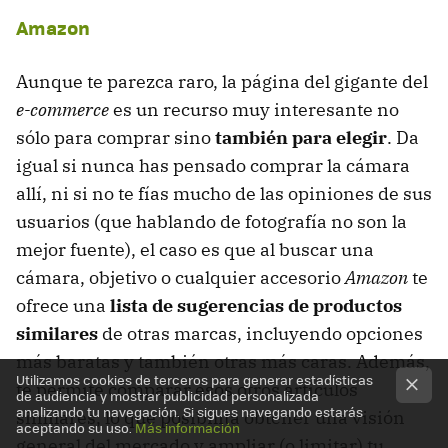
Amazon
Aunque te parezca raro, la página del gigante del
e-commerce
es un recurso muy interesante no
sólo para comprar sino
también para elegir
. Da
igual si nunca has pensado comprar la cámara
allí, ni si no te fías mucho de las opiniones de sus
usuarios (que hablando de fotografía no son la
mejor fuente), el caso es que al buscar una
cámara, objetivo o cualquier accesorio
Amazon
te
ofrece una
lista de sugerencias de productos
similares
de otras marcas, incluyendo opciones
más baratas y también otras más caras. Además,
Utilizamos cookies de terceros para generar estadísticas
te permite comparar esos otros artículos
de audiencia y mostrar publicidad personalizada
analizando tu navegación. Si sigues navegando estarás
similares, lo que posibilita obtener una visión
aceptando su uso.
Más información
general del mercado y ampliar (o limitar) tu