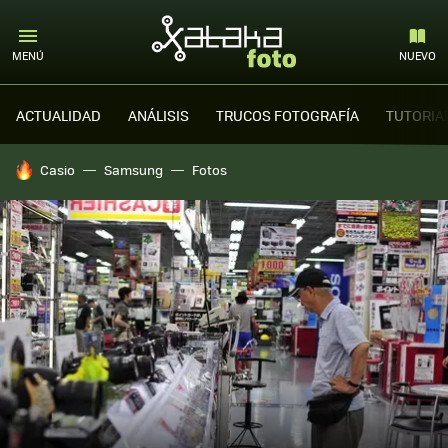
MENÚ
NUEVO
ACTUALIDAD
ANÁLISIS
TRUCOS FOTOGRAFÍA
TUTORIA
HOY SE HABLA DE
Casio
Samsung
Fotos