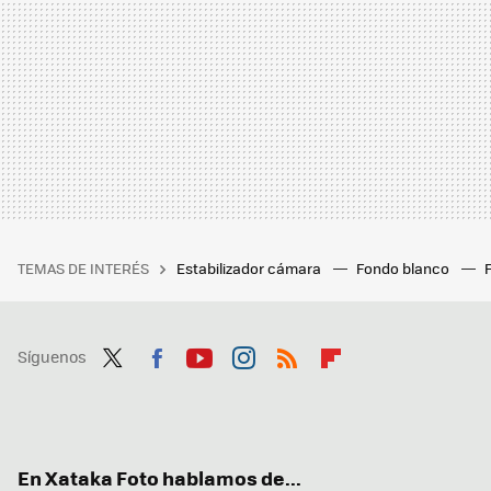
TEMAS DE INTERÉS
Estabilizador cámara
Fondo blanco
Síguenos
Twit
Fac
You
Inst
RSS
Flip
ter
ebo
tub
agr
boa
ok
e
am
rd
En Xataka Foto hablamos de...