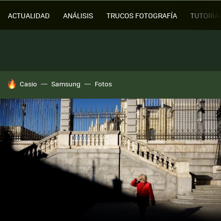
ACTUALIDAD
ANÁLISIS
TRUCOS FOTOGRAFÍA
TUTORIA
HOY SE HABLA DE
Casio
Samsung
Fotos