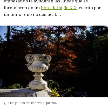
empezando te ayudarán las líneas que se
formularon en un
libro del siglo XIX
, escrito por
un pintor que no destacaba.
¿Es un punto de interés el jarrón?