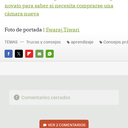
novato para saber si necesita comprarse una
cámara nueva
Foto de portada |
Swaraj Tiwari
TEMAS
Trucos y consejos
aprendizaje
Consejos prá
FACEBOOK
TWITTER
FLIPBOARD
E-
WHATSAPP
MAIL
Comentarios cerrados
VER
2 COMENTARIOS