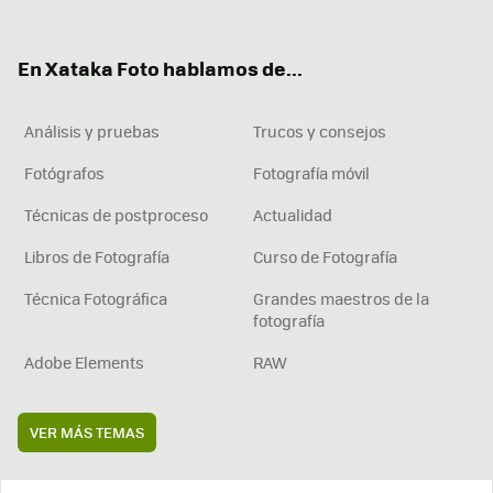
ter
ebo
tub
agr
boa
ok
e
am
rd
En Xataka Foto hablamos de...
Análisis y pruebas
Trucos y consejos
Fotógrafos
Fotografía móvil
Técnicas de postproceso
Actualidad
Libros de Fotografía
Curso de Fotografía
Técnica Fotográfica
Grandes maestros de la
fotografía
Adobe Elements
RAW
VER MÁS TEMAS