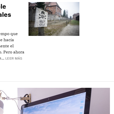
le
ales
iempo que
se hacía
ente el
. Pero ahora
...
LEER MÁS