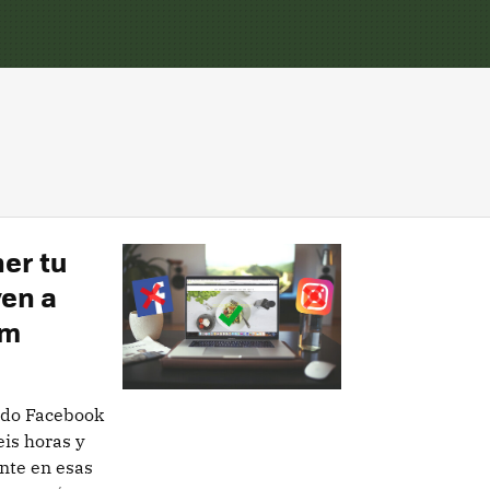
er tu
ven a
am
ndo Facebook
is horas y
nte en esas