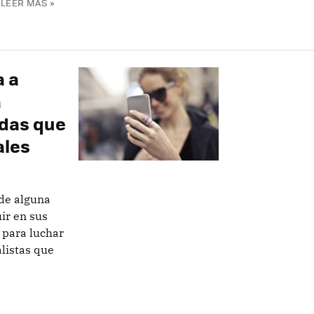
LEER MÁS »
a a
a
adas que
ales
de alguna
ir en sus
 para luchar
alistas que