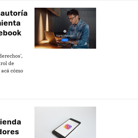
 autoría
mienta
cebook
derechos',
rol de
e acá cómo
tienda
dores