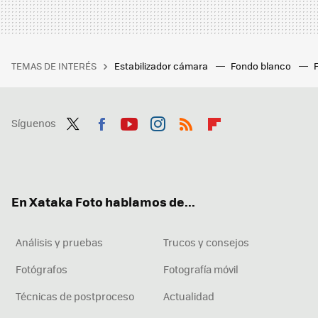
TEMAS DE INTERÉS
Estabilizador cámara
Fondo blanco
Síguenos
Twit
Fac
You
Inst
RSS
Flip
ter
ebo
tub
agr
boa
ok
e
am
rd
En Xataka Foto hablamos de...
Análisis y pruebas
Trucos y consejos
Fotógrafos
Fotografía móvil
Técnicas de postproceso
Actualidad