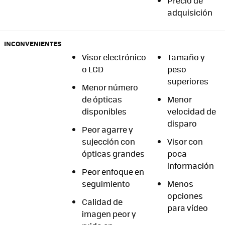
Precio de
adquisición
INCONVENIENTES
Visor electrónico
Tamaño y
o LCD
peso
superiores
Menor número
de ópticas
Menor
disponibles
velocidad de
disparo
Peor agarre y
sujección con
Visor con
ópticas grandes
poca
información
Peor enfoque en
seguimiento
Menos
opciones
Calidad de
para vídeo
imagen peor y