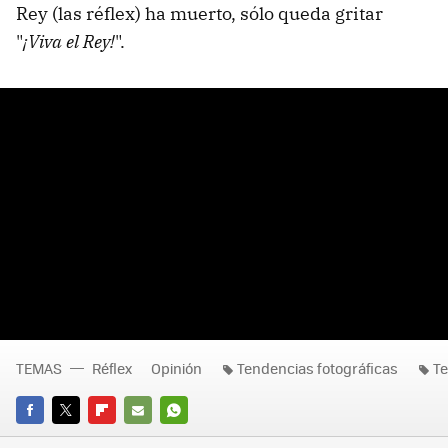
Rey (las réflex) ha muerto, sólo queda gritar
"
¡Viva el Rey!
".
TEMAS
Réflex
Opinión
Tendencias fotográficas
T
FACEBOOK
TWITTER
FLIPBOARD
E-
WHATSAPP