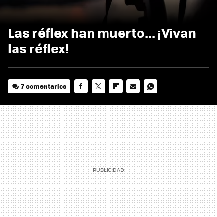
Las réflex han muerto... ¡Vivan
las réflex!
7 comentarios
FACEBOOK
TWITTER
FLIPBOARD
E-
WHATSAPP
MAIL