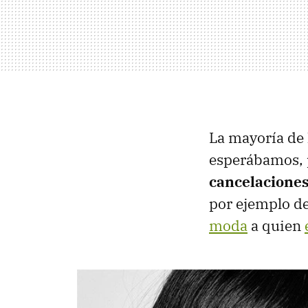
La mayoría de 
esperábamos, p
cancelacione
por ejemplo d
moda
a quien