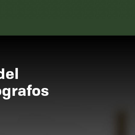
del
ógrafos