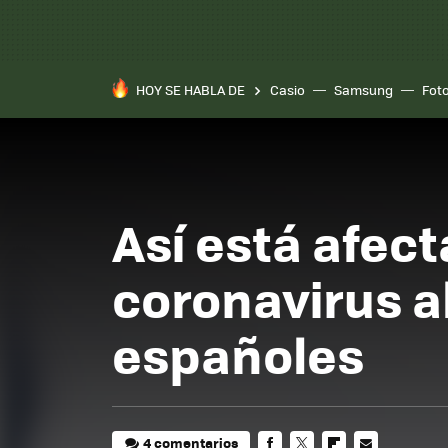
HOY SE HABLA DE
Casio
Samsung
Fot
Así está afec
coronavirus al
españoles
4 comentarios