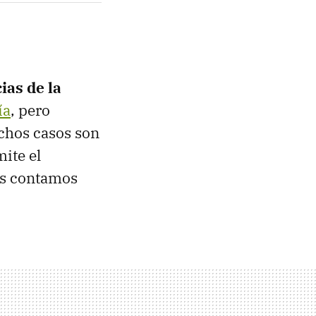
ias de la
ía
, pero
uchos casos son
ite el
os contamos