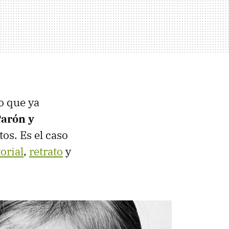
o que ya
arón y
os. Es el caso
orial
,
retrato
y