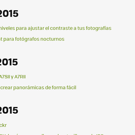
2015
iveles para ajustar el contraste a tus fotografías
ght para fotógrafos nocturnos
2015
7SII y A7RII
crear panorámicas de forma fácil
2015
ickr