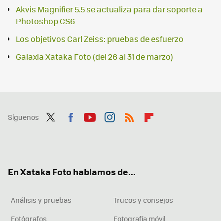
Akvis Magnifier 5.5 se actualiza para dar soporte a
Photoshop CS6
Los objetivos Carl Zeiss: pruebas de esfuerzo
Galaxia Xataka Foto (del 26 al 31 de marzo)
Síguenos
Twit
Fac
You
Inst
RSS
Flip
ter
ebo
tub
agr
boa
ok
e
am
rd
En Xataka Foto hablamos de...
Análisis y pruebas
Trucos y consejos
Fotógrafos
Fotografía móvil