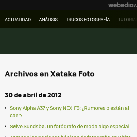
ACTUALIDAD
ANÁLISIS
TRUCOS FOTOGRAFÍA
TUTORIA
Archivos en Xataka Foto
30 de abril de 2012
Sony Alpha A37 y Sony NEX-F3: ¿Rumores o están al
caer?
Sølve Sundsbø: Un fotógrafo de moda algo especial