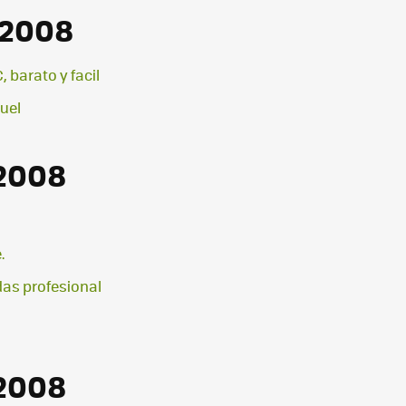
 2008
 barato y facil
uel
 2008
.
odas profesional
 2008