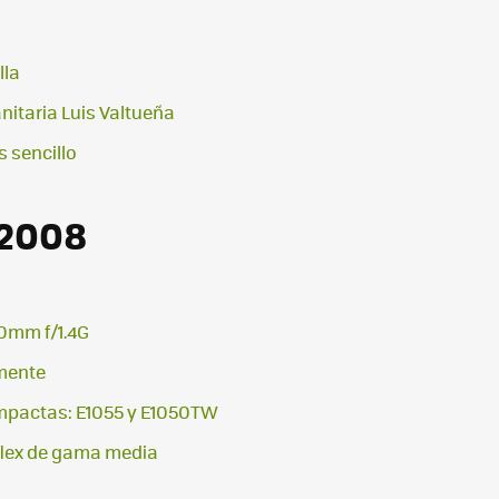
lla
nitaria Luis Valtueña
 sencillo
 2008
50mm f/1.4G
lmente
ompactas: E1055 y E1050TW
flex de gama media