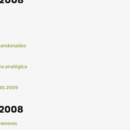
r
 abandonados
ra analógica
rds 2009
 2008
 menores