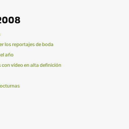
 2008
s
r los reportajes de boda
del año
con vídeo en alta definición
nocturnas