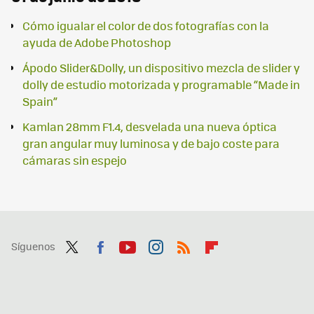
Cómo igualar el color de dos fotografías con la
ayuda de Adobe Photoshop
Ápodo Slider&Dolly, un dispositivo mezcla de slider y
dolly de estudio motorizada y programable “Made in
Spain”
Kamlan 28mm F1.4, desvelada una nueva óptica
gran angular muy luminosa y de bajo coste para
cámaras sin espejo
Síguenos
Twit
Fac
You
Inst
RSS
Flip
ter
ebo
tub
agr
boa
ok
e
am
rd