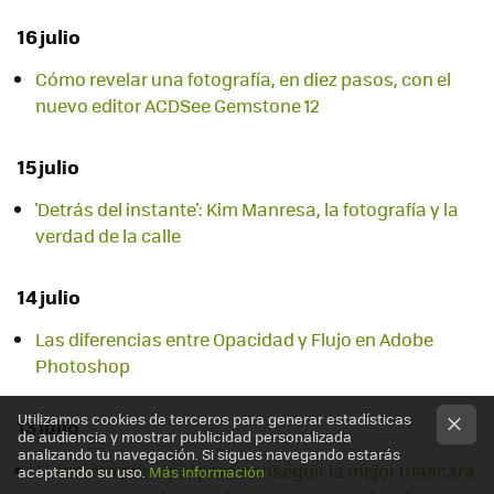
16 julio
Cómo revelar una fotografía, en diez pasos, con el
nuevo editor ACDSee Gemstone 12
15 julio
'Detrás del instante': Kim Manresa, la fotografía y la
verdad de la calle
14 julio
Las diferencias entre Opacidad y Flujo en Adobe
Photoshop
Utilizamos cookies de terceros para generar estadísticas
13 julio
de audiencia y mostrar publicidad personalizada
analizando tu navegación. Si sigues navegando estarás
El secreto principal para conseguir la mejor máscara
aceptando su uso.
Más información