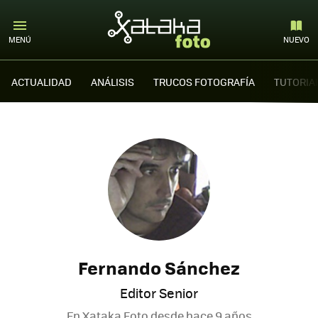
MENÚ
NUEVO
ACTUALIDAD
ANÁLISIS
TRUCOS FOTOGRAFÍA
TUTORIA
Fernando Sánchez
Editor Senior
En Xataka Foto desde
hace 9 años